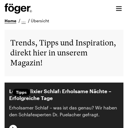
/
...
/
Home
Übersicht
Trends, Tipps und Inspiration,
direkt hier in unserem
Magazin!
Lebenselixier Schlaf: Erholsame Nächte –
Tipps
Erfolgreiche Tage
Erholsamer Schlaf – was ist das genau? Wir haben
den Schlafexperten Dr. Puelacher gefragt.