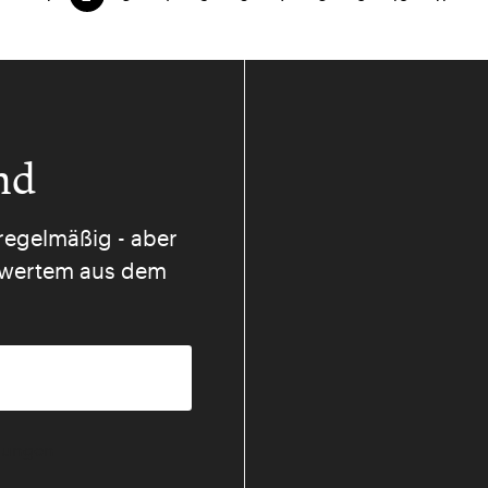
nd
regelmäßig - aber
nswertem aus dem
mmungen