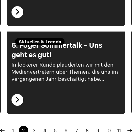
Aktuelles & Trends
6. Föger Sommertalk – Uns
geht es gut!
In lockerer Runde plauderten wir mit den
Medienvertretern über Themen, die uns im
vergangenen Jahr beschäftigt habe...
1
2
3
4
5
6
7
8
9
10
11