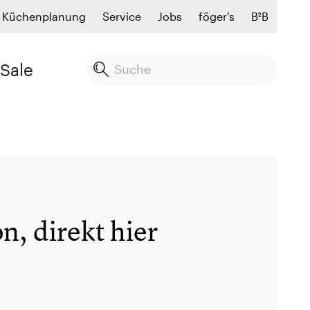
Küchenplanung
Service
Jobs
föger's
B²B
Sale
n, direkt hier