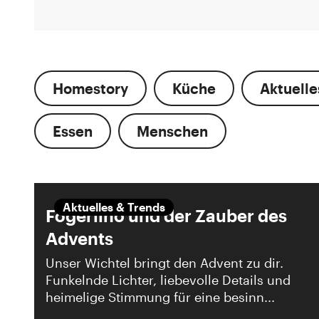
Homestory
Küche
Aktuelle
Essen
Menschen
Aktuelles & Trends
Fögerlino und der Zauber des
Advents
Unser Wichtel bringt den Advent zu dir.
Funkelnde Lichter, liebevolle Details und
heimelige Stimmung für eine besinn...