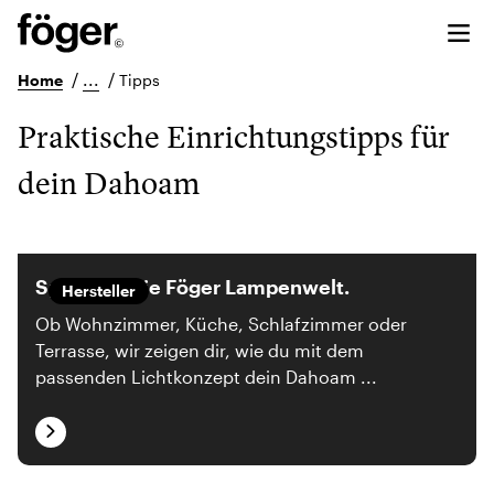
/
...
/
Home
Tipps
Praktische Einrichtungstipps für
dein Dahoam
Spots an! Die Föger Lampenwelt.
Hersteller
Ob Wohnzimmer, Küche, Schlafzimmer oder
Terrasse, wir zeigen dir, wie du mit dem
passenden Lichtkonzept dein Dahoam ...