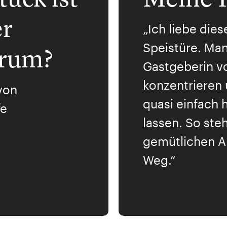
er
„Ich liebe die
Speistüre. Man
arum?
Gastgeberin vo
konzentrieren
von
quasi einfach h
fe
lassen. So ste
gemütlichen A
Weg.“