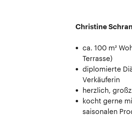
Christine Schra
ca. 100 m² Wo
Terrasse)
diplomierte D
Verkäuferin
herzlich, großz
kocht gerne mi
saisonalen Pr