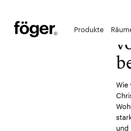
D
Homestory
Menschen
Produkte
Räum
v
Home
/
Trends und Inspirationen | Föger Magazin
b
Wie 
Chri
Wohn
star
und 