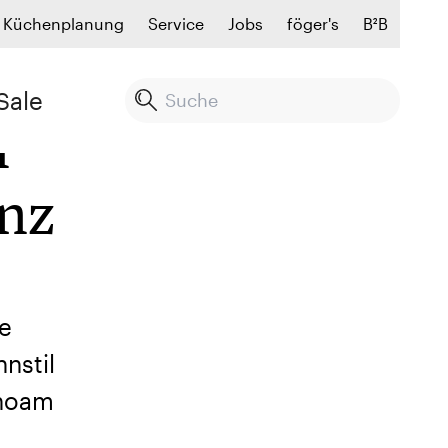
Küchenplanung
Service
Jobs
föger's
B²B
Sale
m
 Schranz
anz
se
nstil
ahoam