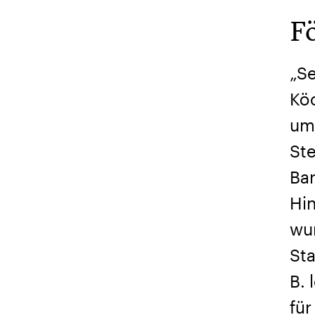
F
„Se
Kö
umg
St
Ba
Hin
wur
Sta
B. 
für