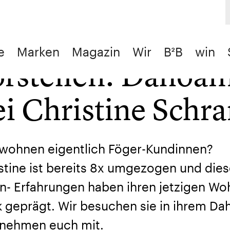
ürfen wir
e
Marken
Magazin
Wir
B²B
win
orstellen: Dahoa
/
Homestory
/
Dürfen wir vorstellen: Dahoam bei Christine
ei Christine Schr
wohnen eigentlich Föger-Kundinnen?
stine ist bereits 8x umgezogen und die
- Erfahrungen haben ihren jetzigen Woh
k geprägt. Wir besuchen sie in ihrem D
nehmen euch mit.