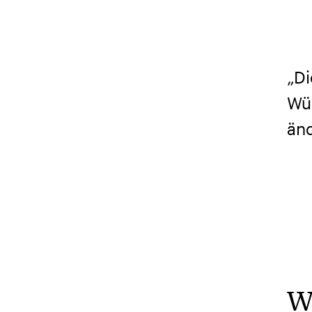
„Di
Wün
änd
W