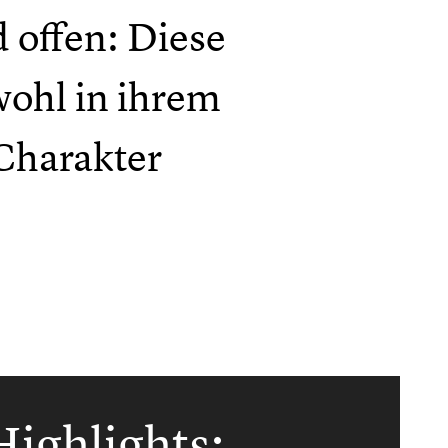
d offen: Diese
wohl in ihrem
Charakter
ighlights: