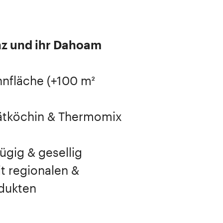
nz und ihr Dahoam
hnﬂäche (+100 m²
iätköchin & Thermomix
ügig & gesellig
t regionalen &
odukten