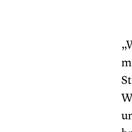
„
ma
S
Wo
u