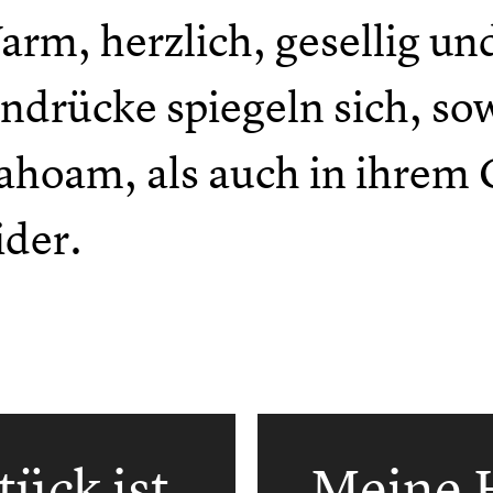
rm, herzlich, gesellig un
ndrücke spiegeln sich, so
ahoam, als auch in ihrem 
ider.
ück ist
Meine H