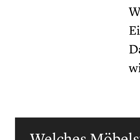
Wa
Ei
D
w
Welches Möbelst