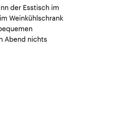
n der Esstisch im
im Weinkühlschrank
n bequemen
n Abend nichts