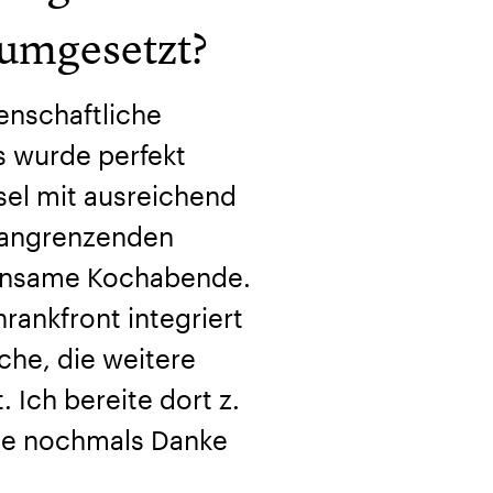
 umgesetzt?
denschaftliche
 wurde perfekt
sel mit ausreichend
n angrenzenden
einsame Kochabende.
rankfront integriert
che, die weitere
 Ich bereite dort z.
lle nochmals Danke