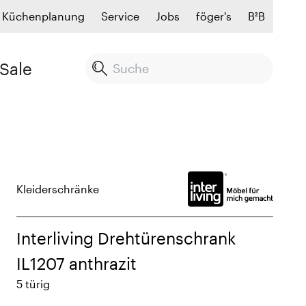
Küchenplanung
Service
Jobs
föger's
B²B
Sale
Kleiderschränke
Interliving Drehtürenschrank
IL1207 anthrazit
5 türig