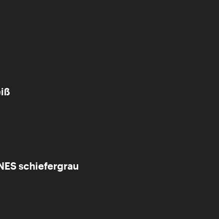
iß
ES schiefergrau