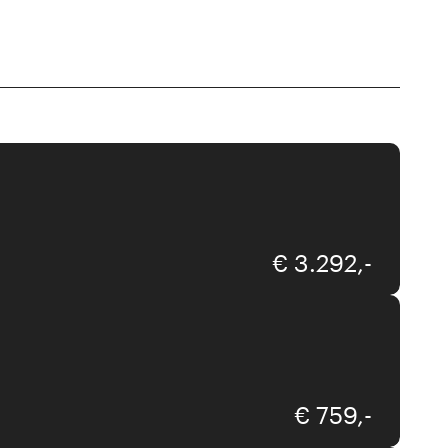
Interliving
€ 3.292,-
€ 759,-
Sprenger