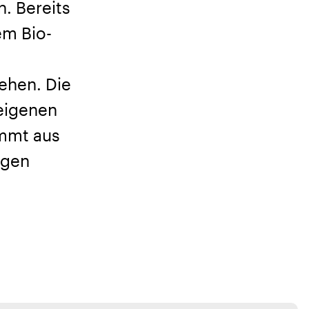
n. Bereits
em Bio-
ehen. Die
 eigenen
ommt aus
igen