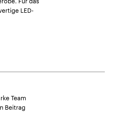
erobe. Für das
wertige LED-
arke Team
n Beitrag