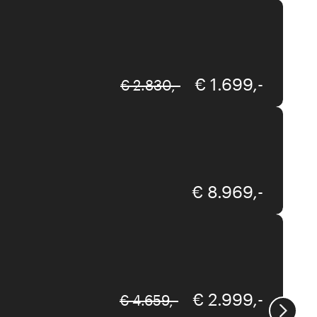
€ 1.699,-
€ 2.830,-
Team 7
€ 8.969,-
WK-Wohnen
€ 2.999,-
€ 4.659,-
Interliving