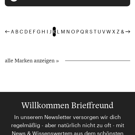
A
B
C
D
E
F
G
H
I
J
K
L
M
N
O
P
Q
R
S
T
U
V
W
X
Z
&
alle Marken anzeigen »
Willkommen Brieffreund
In unserem Newsletter versorgen wir dich
regelmäßig - aber natürlich nicht zu oft - mit
News & Wissenswertem aus dem schönsten