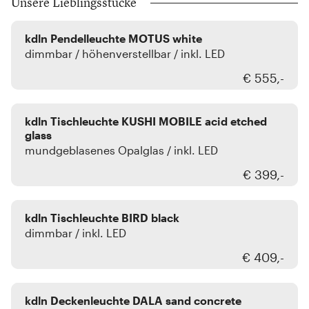
Unsere Lieblingsstücke
kdln
kdln Pendelleuchte MOTUS white
dimmbar / höhenverstellbar / inkl. LED
€ 555,-
kdln
kdln Tischleuchte KUSHI MOBILE acid etched
glass
mundgeblasenes Opalglas / inkl. LED
€ 399,-
kdln
kdln Tischleuchte BIRD black
dimmbar / inkl. LED
€ 409,-
kdln
kdln Deckenleuchte DALA sand concrete