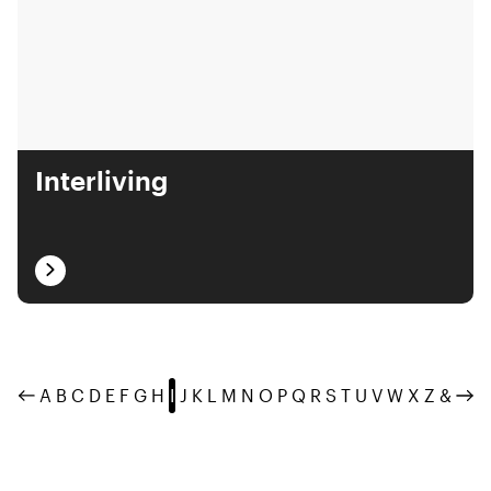
Interliving
A
B
C
D
E
F
G
H
I
J
K
L
M
N
O
P
Q
R
S
T
U
V
W
X
Z
&