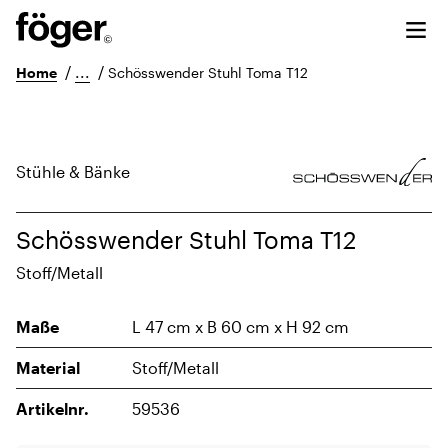
/
...
/
Home
Schösswender Stuhl Toma T12
Stühle & Bänke
Schösswender Stuhl Toma T12
Stoff/Metall
Maße
L 47 cm x B 60 cm x H 92 cm
Material
Stoff/Metall
Artikelnr.
59536