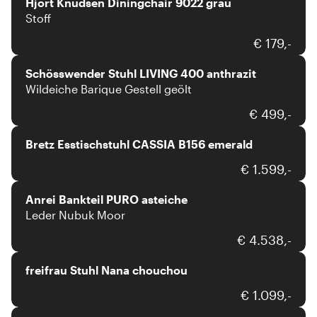
Hjort Knudsen Diningchair 9022 grau
Stoff
Schösswender
€ 179,-
Schösswender Stuhl LIVING 400 anthrazit
Wildeiche Barique Gestell geölt
Bretz
€ 499,-
Bretz Esstischstuhl CASSIA B156 emerald
Anrei
€ 1.599,-
Anrei Bankteil PURO asteiche
Leder Nubuk Moor
freifrau
€ 4.538,-
freifrau Stuhl Nana chouchou
Forcher
€ 1.099,-