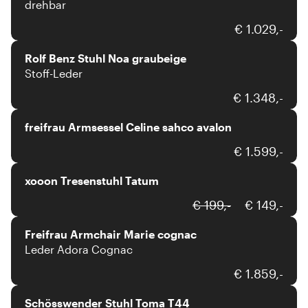
drehbar
Rolf Benz
€ 1.029,-
Rolf Benz Stuhl Noa graubeige
Stoff-Leder
freifrau
€ 1.348,-
freifrau Armsessel Celine sahco avalon
xooon
€ 1.599,-
xooon Tresenstuhl Tatum
freifrau
€ 199,-
€ 149,-
Freifrau Armchair Marie cognac
Leder Adora Cognac
Schösswender
€ 1.859,-
Schösswender Stuhl Toma T44