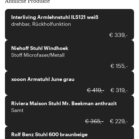
Ähnliche Produkte
Interliving
Interliving Armlehnstuhl IL5121 weiß
drehbar, Rückholfunktion
Niehoff
€ 339,-
Niehoff Stuhl Windhoek
Stoff Microfaser/Metall
xooon
€ 155,-
xooon Armstuhl June grau
€ 419,-
€ 319,-
Riviera Maison Stuhl Mr. Beekman anthrazit
Samt
Rolf Benz
€ 365,-
€ 229,-
Rolf Benz Stuhl 600 braunbeige