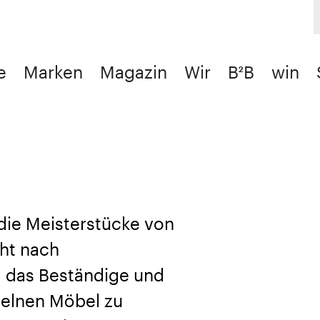
e
Marken
Magazin
Wir
B²B
win
 die Meisterstücke von
cht nach
 das Beständige und
zelnen Möbel zu