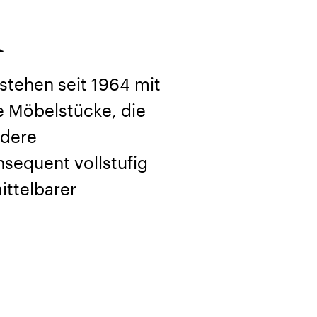
R
tehen seit 1964 mit
e Möbelstücke, die
ndere
nsequent vollstufig
ittelbarer