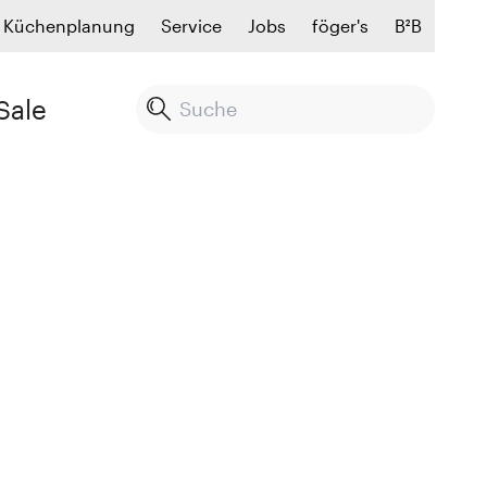
Küchenplanung
Service
Jobs
föger's
B²B
Sale