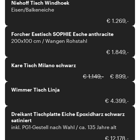
Niehoff Tisch Windhoek
Eisen/Balkeneiche
Forcher
€ 1.269,-
Forcher Esstisch SOPHIE Esche anthracite
200x100 cm / Wangen Rohstahl
Kare
€ 1.849,-
Kare Tisch Milano schwarz
Wimmer
€ 1.149,-
€ 899,-
Wimmer Tisch Linja
Dreikant
€ 4.399,-
Dreikant Tischplatte Eiche Epoxidharz schwarz
satiniert
inkl. PG1-Gestell nach Wahl / ca. 135 Jahre alt
Janua
€ 12.178,-