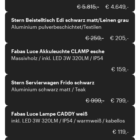
Stern
€ 5.815,-
€ 4.649,-
Stern Beistelltisch Edi schwarz matt/Leinen grau
Aluminium pulverbeschichtet/Textilen
Fabas Luce
€ 259,-
€ 205,-
Fabas Luce Akkuleuchte CLAMP esche
Massivholz / inkl. LED 3W 320LM / IP54
Stern
€ 159,-
Stern Servierwagen Frido schwarz
Aluminium schwarz matt / Teak
Fabas Luce
€ 999,-
€ 799,-
Fabas Luce Lampe CADDY weiß
inkl. LED 3W 320LM / IP54 / warmweiß / kabellos
Umbrosa
€ 119,-