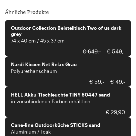
Ähnliche Produkte
outdoor collection
Outdoor Collection Beistelltisch Two of us dark
grey
74 x 40 cm / 45 x 37 cm
Nardi
€ 649,-
€ 549,-
Nardi Kissen Net Relax Grau
Polyurethanschaum
HELL
€ 59,-
€ 49,-
HELL Akku-Tischleuchte TINY 50447 sand
in verschiedenen Farben erhältlich
Cane-line
€ 29,90
Cane-line Outdoorküche STICKS sand
Aluminium / Teak