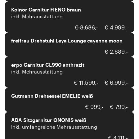
Koinor Garnitur FIENO braun
inkl. Mehrausstattung
freifrau
€ 8.686,-
€ 4.999,-
freifrau Drehstuhl Leya Lounge cayenne moon
erpo
€ 2.889,-
erpo Garnitur CL990 anthrazit
inkl. Mehrausstattung
Gutmann
€ 11.599,-
€ 6.999,-
Gutmann Drehsessel EMELIE weiß
ADA Mindful Living
€ 999,-
€ 799,-
ADA Sitzgarnitur ONONIS weiß
inkl. umfangreiche Mehrausstattung
Himolla
€ 4.111,-