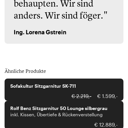
behaupten. Wir sind
anders. Wir sind föger."
Ing. Lorena Gstrein
Ähnliche Produkte
Sofakultur
Sofakultur Sitzgarnitur SK-711
Rolf Benz
€ 2.219,-
€ 1.599,-
Rolf Benz Sitzgarnitur 50 Lounge silbergrau
inkl. Kissen, Übertiefe & Rückenverstellung
Koinor
€ 12.889,-