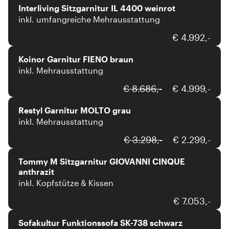
Interliving Sitzgarnitur IL 4400 weinrot
inkl. umfangreiche Mehrausstattung
Koinor
€ 4.992,-
Koinor Garnitur FIENO braun
inkl. Mehrausstattung
Restyl
€ 8.686,-
€ 4.999,-
Restyl Garnitur MOLTO grau
inkl. Mehrausstattung
tommy-m
€ 3.298,-
€ 2.299,-
Tommy M Sitzgarnitur GIOVANNI CINQUE
anthrazit
inkl. Kopfstütze & Kissen
Sofakultur
€ 7.053,-
Sofakultur Funktionssofa SK-738 schwarz