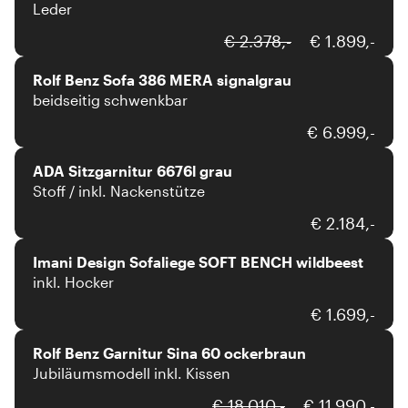
Leder
Rolf Benz
€ 2.378,-
€ 1.899,-
Rolf Benz Sofa 386 MERA signalgrau
beidseitig schwenkbar
ADA Mindful Living
€ 6.999,-
ADA Sitzgarnitur 6676l grau
Stoff / inkl. Nackenstütze
Imani Design
€ 2.184,-
Imani Design Sofaliege SOFT BENCH wildbeest
inkl. Hocker
Rolf Benz
€ 1.699,-
Rolf Benz Garnitur Sina 60 ockerbraun
Jubiläumsmodell inkl. Kissen
€ 18.010,-
€ 11.990,-