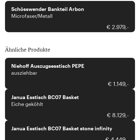
Schösswender Bankteil Arbon
Microfaser/Metall
€ 2.979,-
Ähnliche Produkte
Niehoff
Niehoff Auszugsesstisch PEPE
ausziehbar
Janua
€ 1.149,-
Janua Esstisch BC07 Basket
Eiche geköhlt
Janua
€ 8.129,-
Janua Esstisch BC07 Basket stone infinity
Dreikant
€ 4.449,-