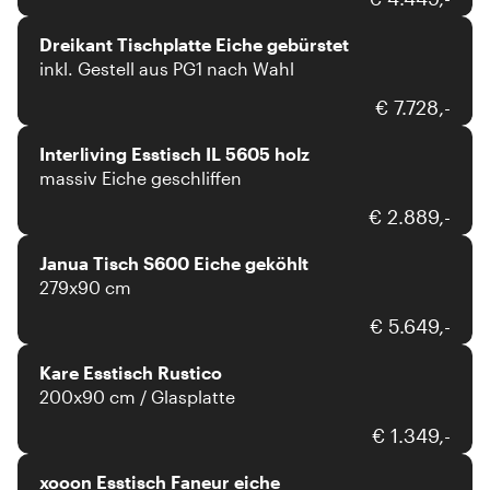
Dreikant Tischplatte Eiche gebürstet
inkl. Gestell aus PG1 nach Wahl
Interliving
€ 7.728,-
Interliving Esstisch IL 5605 holz
massiv Eiche geschliffen
Janua
€ 2.889,-
Janua Tisch S600 Eiche geköhlt
279x90 cm
Kare
€ 5.649,-
Kare Esstisch Rustico
200x90 cm / Glasplatte
xooon
€ 1.349,-
xooon Esstisch Faneur eiche