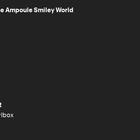
ne Ampoule Smiley World
R
ylbox