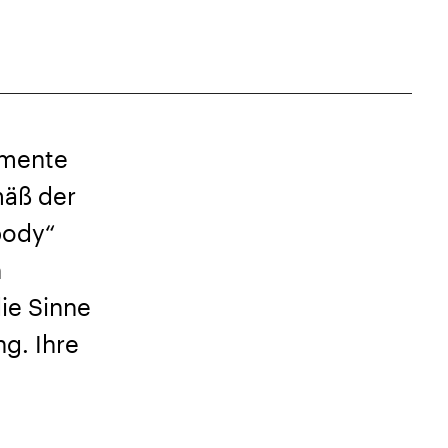
omente
mäß der
body“
h
ie Sinne
g. Ihre