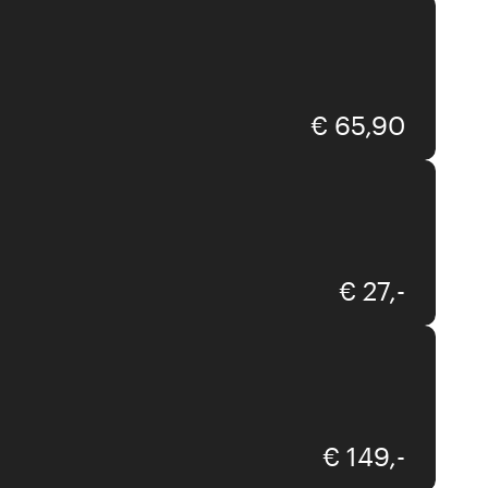
€ 65,90
Design Letters
€ 27,-
Locomocean
€ 149,-
Message-in-the-bulb