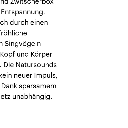
nd Zwitscherbox
r Entspannung.
ch durch einen
röhliche
n Singvögeln
h Kopf und Körper
n. Die Natursounds
 kein neuer Impuls,
s. Dank sparsamem
netz unabhängig.