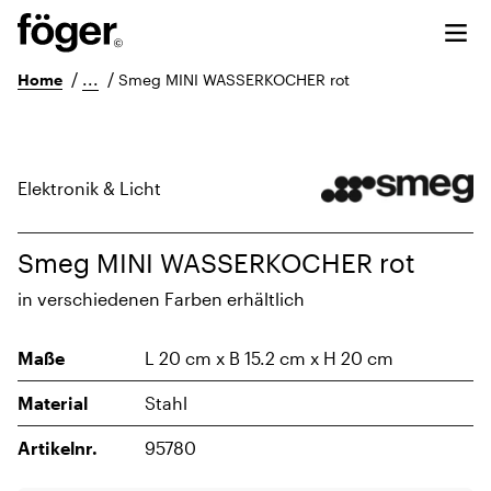
/
...
/
Home
Smeg MINI WASSERKOCHER rot
Elektronik & Licht
Smeg MINI WASSERKOCHER rot
in verschiedenen Farben erhältlich
Maße
L 20 cm x B 15.2 cm x H 20 cm
Material
Stahl
Artikelnr.
95780