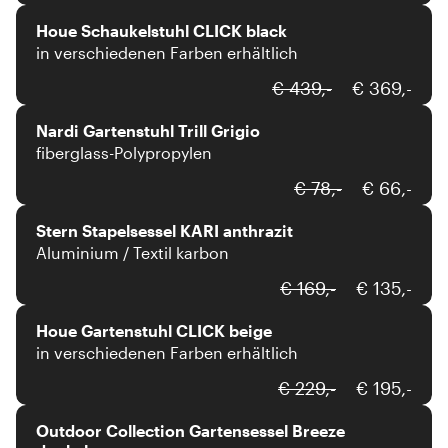
Houe Schaukelstuhl CLICK black
in verschiedenen Farben erhältlich
Nardi
€ 439,-
€ 369,-
Nardi Gartenstuhl Trill Grigio
fiberglass-Polypropylen
Stern
€ 78,-
€ 66,-
Stern Stapelsessel KARI anthrazit
Aluminium / Textil karbon
Houe
€ 169,-
€ 135,-
Houe Gartenstuhl CLICK beige
in verschiedenen Farben erhältlich
outdoor collection
€ 229,-
€ 195,-
Outdoor Collection Gartensessel Breeze