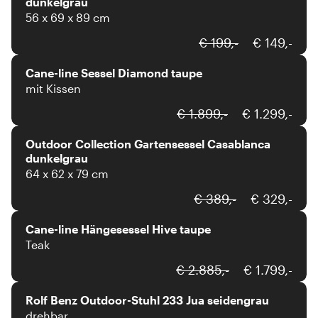
dunkelgrau
56 x 69 x 89 cm
Cane-line
€ 199,-
€ 149,-
Cane-line Sessel Diamond taupe
mit Kissen
outdoor collection
€ 1.899,-
€ 1.299,-
Outdoor Collection Gartensessel Casablanca
dunkelgrau
64 x 62 x 79 cm
Cane-line
€ 389,-
€ 329,-
Cane-line Hängesessel Hive taupe
Teak
Rolf Benz
€ 2.885,-
€ 1.799,-
Rolf Benz Outdoor-Stuhl 233 Jua seidengrau
drehbar