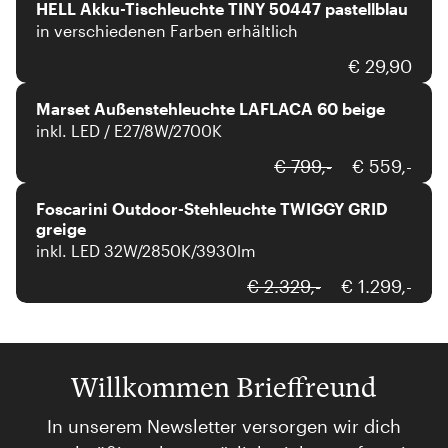
HELL Akku-Tischleuchte TINY 50447 pastellblau
in verschiedenen Farben erhältlich
€ 29,90
Marset Außenstehleuchte LAFLACA 60 beige
inkl. LED / E27/8W/2700K
Foscarini
€ 799,-
€ 559,-
Foscarini Outdoor-Stehleuchte TWIGGY GRID
greige
inkl. LED 32W/2850K/3930lm
€ 2.329,-
€ 1.299,-
Willkommen Brieffreund
In unserem Newsletter versorgen wir dich