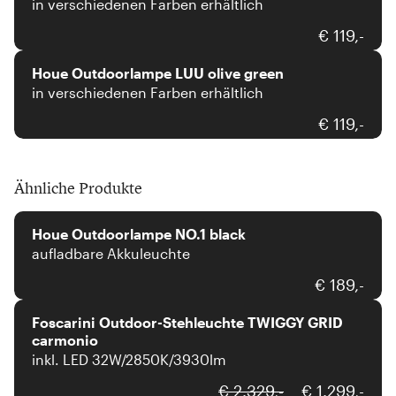
in verschiedenen Farben erhältlich
Houe
€ 119,-
Houe Outdoorlampe LUU olive green
in verschiedenen Farben erhältlich
€ 119,-
Ähnliche Produkte
Houe
Houe Outdoorlampe NO.1 black
aufladbare Akkuleuchte
Foscarini
€ 189,-
Foscarini Outdoor-Stehleuchte TWIGGY GRID
carmonio
inkl. LED 32W/2850K/3930lm
Houe
€ 2.329,-
€ 1.299,-