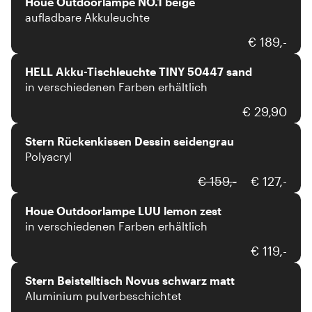
Houe Outdoorlampe NO.1 beige
aufladbare Akkuleuchte
HELL
€ 189,-
HELL Akku-Tischleuchte TINY 50447 sand
in verschiedenen Farben erhältlich
Stern
€ 29,90
Stern Rückenkissen Dessin seidengrau
Polyacryl
Houe
€ 159,-
€ 127,-
Houe Outdoorlampe LUU lemon zest
in verschiedenen Farben erhältlich
Stern
€ 119,-
Stern Beistelltisch Novus schwarz matt
Aluminium pulverbeschichtet