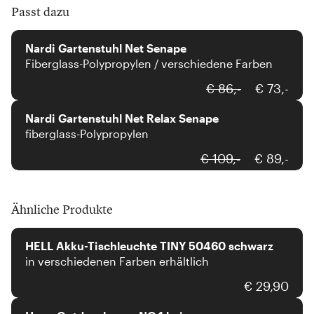
Passt dazu
Nardi
Nardi Gartenstuhl Net Senape
Fiberglass-Polypropylen / verschiedene Farben
Nardi
€ 86,-
€ 73,-
Nardi Gartenstuhl Net Relax Senape
fiberglass-Polypropylen
€ 109,-
€ 89,-
Ähnliche Produkte
HELL
HELL Akku-Tischleuchte TINY 50460 schwarz
in verschiedenen Farben erhältlich
Houe
€ 29,90