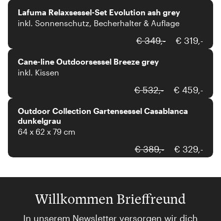
Lafuma Relaxsessel-Set Evolution ash grey
inkl. Sonnenschutz, Becherhalter & Auflage
Cane-line
€ 349,-
€ 319,-
Cane-line Outdoorsessel Breeze grey
inkl. Kissen
outdoor collection
€ 532,-
€ 459,-
Outdoor Collection Gartensessel Casablanca
dunkelgrau
64 x 62 x 79 cm
€ 389,-
€ 329,-
Willkommen Brieffreund
In unserem Newsletter versorgen wir dich