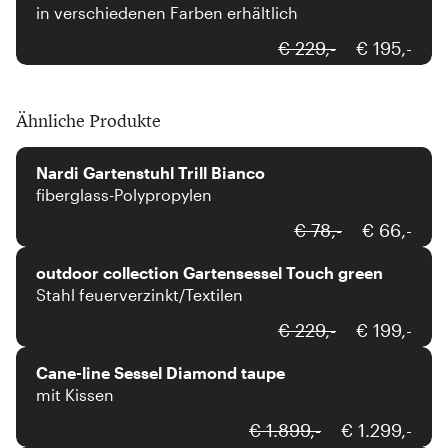
in verschiedenen Farben erhältlich
€ 229,-
€ 195,-
Ähnliche Produkte
Nardi
Nardi Gartenstuhl Trill Bianco
fiberglass-Polypropylen
outdoor collection
€ 78,-
€ 66,-
outdoor collection Gartensessel Touch green
Stahl feuerverzinkt/Textilen
Cane-line
€ 229,-
€ 199,-
Cane-line Sessel Diamond taupe
mit Kissen
Lafuma
€ 1.899,-
€ 1.299,-