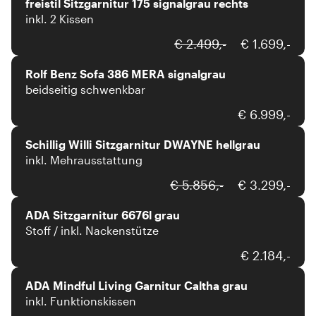
freistil Sitzgarnitur 175 signalgrau rechts
inkl. 2 Kissen
Rolf Benz
€ 2.499,-
€ 1.699,-
Rolf Benz Sofa 386 MERA signalgrau
beidseitig schwenkbar
willi schillig
€ 6.999,-
Schillig Willi Sitzgarnitur DWAYNE hellgrau
inkl. Mehrausstattung
ADA Mindful Living
€ 5.856,-
€ 3.299,-
ADA Sitzgarnitur 6676l grau
Stoff / inkl. Nackenstütze
ADA Mindful Living
€ 2.184,-
ADA Mindful Living Garnitur Caltha grau
inkl. Funktionskissen