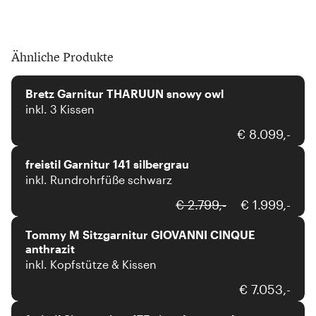
Ähnliche Produkte
Bretz
Bretz Garnitur THARUUN snowy owl
inkl. 3 Kissen
freistil
€ 8.099,-
freistil Garnitur 141 silbergrau
inkl. Rundrohrfüße schwarz
tommy-m
€ 2.799,-
€ 1.999,-
Tommy M Sitzgarnitur GIOVANNI CINQUE
anthrazit
inkl. Kopfstütze & Kissen
freistil
€ 7.053,-