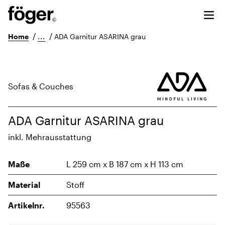
/
...
/
Home
ADA Garnitur ASARINA grau
Sofas & Couches
ADA Garnitur ASARINA grau
inkl. Mehrausstattung
Maße
L 259 cm x B 187 cm x H 113 cm
Material
Stoff
Artikelnr.
95563