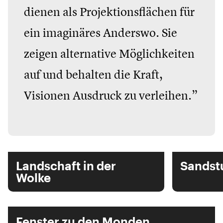
dienen als Projektionsflächen für
ein imaginäres Anderswo. Sie
zeigen alternative Möglichkeiten
auf und behalten die Kraft,
Visionen Ausdruck zu verleihen.”
Landschaft in der
Sandst
Wolke
Fenster zu den Monden