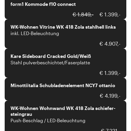
form1 Kommode f10 connect
WK-Wohnen
€ 1.849,-
€ 1.399,-
WK-Wohnen Vitrine WK 418 Zola stahlhell links
inkl. LED-Beleuchtung
Kare
€ 4.907,-
Kare Sideboard Cracked Gold/Weiß
Stahl pulverbeschichtet/Faserplatte
Minottiitalia
€ 1.399,-
Minottiitalia Schubladenelement NCY7 ottanio
WK-Wohnen
€ 4.199,-
WK-Wohnen Wohnwand WK 418 Zola schiefer-
steingrau
Push-Beschlag / LED-Beleuchtung
Anrei
€ 7.221,-