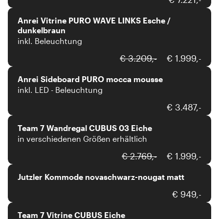
Anrei Vitrine PURO WAVE LINKS Esche /
dunkelbraun
inkl. Beleuchtung
Anrei
€ 3.209,-
€ 1.999,-
Anrei Sideboard PURO mocca mousse
inkl. LED - Beleuchtung
Team 7
€ 3.487,-
Team 7 Wandregal CUBUS 03 Eiche
in verschiedenen Größen erhältlich
€ 2.769,-
€ 1.999,-
Jutzler Kommode novaschwarz-nougat matt
Team 7
€ 949,-
Team 7 Vitrine CUBUS Eiche