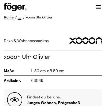
/
...
/
Home
xooon Uhr Olivier
Deko & Wohnaccessoires
xooon Uhr Olivier
Maße
L 80 cm x B 80 cm
Artikelnr.
63046
Findest du bei uns:
Junges Wohnen, Erdgeschoß