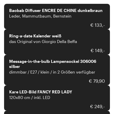
Baobab Diffuser ENCRE DE CHINE dunkelbraun
Leder, Mammutbaum, Bernstein
Ring-a-date
€ 133,-
Ring-a-date Kalender weiß
das Original von Giorgio Della Beffa
Message-in-the-bulb
€ 149,-
Message-in-the-bulb Lampensockel 306006
silber
dimmbar / E27 / klein / in 2 Größen verfügbar
Kare
€ 79,90
Kare LED-Bild FANCY RED LADY
120x80 cm / inkl. LED
Coco Maison
€ 249,-