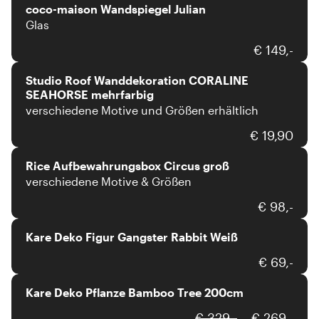
coco-maison Wandspiegel Julian
Glas
Studio Roof
€ 149,-
Studio Roof Wanddekoration CORALINE
SEAHORSE mehrfarbig
verschiedene Motive und Größen erhältlich
Rice
€ 19,90
Rice Aufbewahrungsbox Circus groß
verschiedene Motive & Größen
Kare
€ 98,-
Kare Deko Figur Gangster Rabbit Weiß
Kare
€ 69,-
Kare Deko Pflanze Bamboo Tree 200cm
Message-in-the-bulb
€ 329,-
€ 269,-