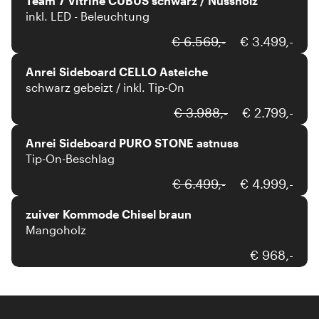
Team 7 Vitrine CUBUS schwarz / Nussholz
inkl. LED - Beleuchtung
Anrei
€ 6.569,-
€ 3.499,-
Anrei Sideboard CELLO Asteiche
schwarz gebeizt / inkl. Tip-On
Anrei
€ 3.988,-
€ 2.799,-
Anrei Sideboard PURO STONE astnuss
Tip-On-Beschlag
€ 6.499,-
€ 4.999,-
zuiver Kommode Chisel braun
Mangoholz
€ 968,-