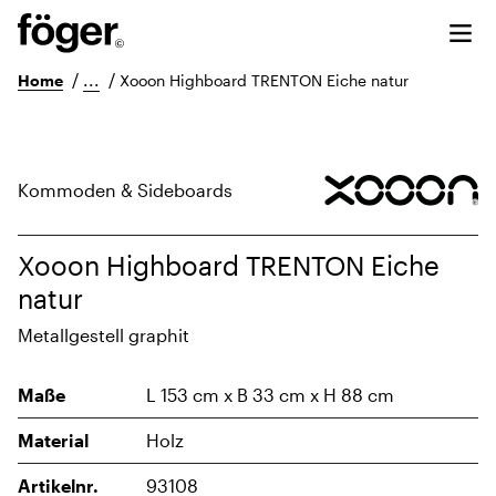
/
...
/
Home
Xooon Highboard TRENTON Eiche natur
Kommoden & Sideboards
Xooon Highboard TRENTON Eiche
natur
Metallgestell graphit
Maße
L 153 cm x B 33 cm x H 88 cm
Material
Holz
Artikelnr.
93108