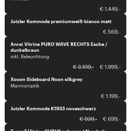
€ 1.449,-
Jutzler Kommode premiumweiß-bianco matt
Anrei
€ 569,-
Anrei Vitrine PURO WAVE RECHTS Esche /
dunkelbraun
inkl. Beleuchtung
xooon
€ 3.109,-
€ 1.999,-
Xooon Sideboard Noon silkgrey
Marmoroptik
€ 1.199,-
Jutzler Kommode K1933 novaschwarz
Team 7
€ 939,-
€ 699,-