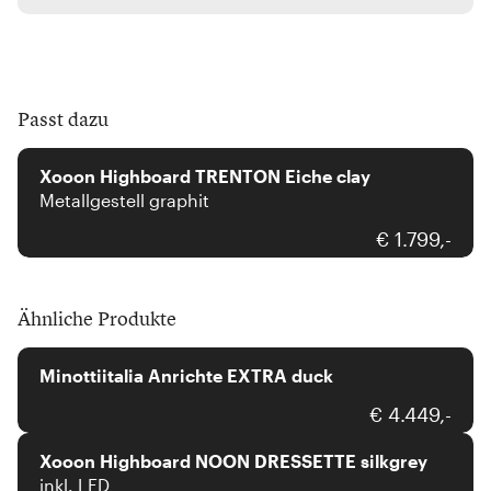
Passt dazu
xooon
Xooon Highboard TRENTON Eiche clay
Metallgestell graphit
€ 1.799,-
Ähnliche Produkte
Minottiitalia
Minottiitalia Anrichte EXTRA duck
xooon
€ 4.449,-
Xooon Highboard NOON DRESSETTE silkgrey
inkl. LED