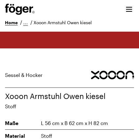
/
...
/
Home
Xooon Armstuhl Owen kiesel
Sessel & Hocker
Xooon Armstuhl Owen kiesel
Stoff
Maße
L 56 cm x B 62 cm x H 82 cm
Material
Stoff