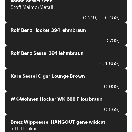
xooon Sessel Zeno
Stoff Malmo/Metall
Rolf Benz
€ 219,-
€ 159,-
Rolf Benz Hocker 394 lehmbraun
Rolf Benz
€ 799,-
Rolf Benz Sessel 394 lehmbraun
Kare
€ 1.859,-
Kare Sessel Cigar Lounge Brown
WK-Wohnen
€ 999,-
WK-Wohnen Hocker WK 688 Filou braun
Bretz
€ 569,-
Bretz Wippsessel HANGOUT gene wildcat
inkl. Hocker