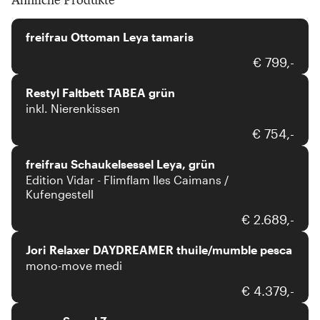
freifrau
freifrau Ottoman Leya tamaris
Restyl
€ 799,-
Restyl Faltbett TABEA grün
inkl. Nierenkissen
freifrau
€ 754,-
freifrau Schaukelsessel Leya, grün
Edition Vidar - Flimflam Iles Caimans /
Kufengestell
Jori
€ 2.689,-
Jori Relaxer DAYDREAMER thuile/mumble pesca
mono-move medi
xooon
€ 4.379,-