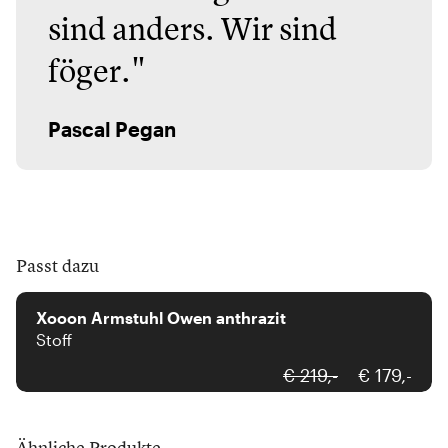
sind anders. Wir sind
föger."
Pascal Pegan
Passt dazu
xooon
Xooon Armstuhl Owen anthrazit
Stoff
€ 219,-
€ 179,-
Ähnliche Produkte