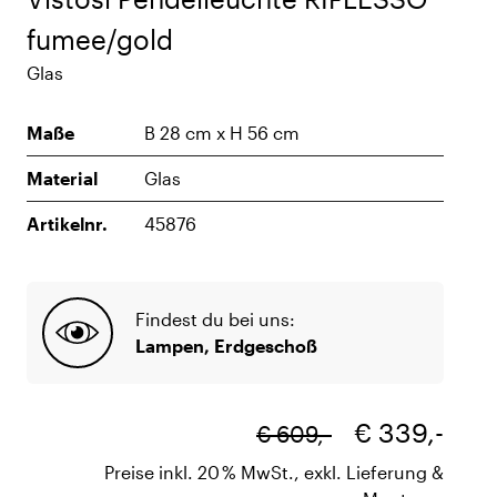
fumee/gold
Glas
Maße
B 28 cm x H 56 cm
Material
Glas
Artikelnr.
45876
Findest du bei uns:
Lampen, Erdgeschoß
€ 339,-
€ 609,-
Preise inkl. 20 % MwSt., exkl. Lieferung &