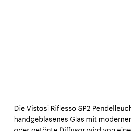
Die Vistosi Riflesso SP2 Pendelleuc
handgeblasenes Glas mit modernem
oder getönte Diffusor wird von ein