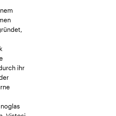
rnem
hmen
gründet,
k
ne
durch ihr
 der
erne
anoglas
. Vistosi