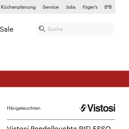
Küchenplanung
Service
Jobs
föger's
B²B
Sale
Hängeleuchten
Vistosi Pendelleuchte RIFLESSO