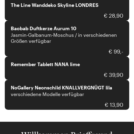
The Line Wanddeko Skyline LONDRES
Baobab
€ 28,90
Baobab Duftkerze Aurum 10
Jasmin-Galbanum-Moschus / in verschiedenen
Größen verfügbar
Remember
€ 99,-
Remember Tablett NANA lime
Nogallery
€ 39,90
NoGallery Neonschild KNALLVERGNÜGT lila
verschiedene Modelle verfügbar
€ 13,90