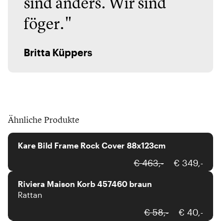
sind anders. Wir sind
föger."
Britta Küppers
Ähnliche Produkte
Kare
Kare Bild Frame Rock Cover 88x123cm
Riviera
€ 463,-
€ 349,-
Riviera Maison Korb 457460 braun
Rattan
Maison Berger
€ 58,-
€ 40,-