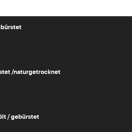
ebürstet
rstet /naturgetrocknet
lt / gebürstet