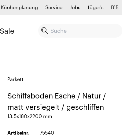
Küchenplanung
Service
Jobs
föger's
B²B
Sale
Parkett
Schiffsboden Esche / Natur /
matt versiegelt / geschliffen
13.5x180x2200 mm
Artikelnr.
75540