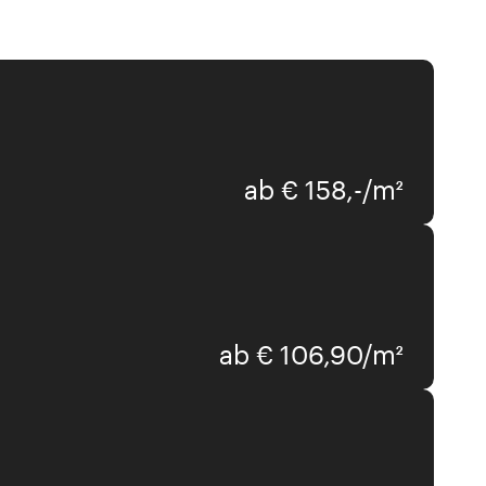
ab € 158,-/m²
woodbase
ab € 106,90/m²