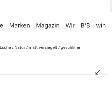
e
Marken
Magazin
Wir
B²B
win
sche / Natur / matt versiegelt / geschliffen