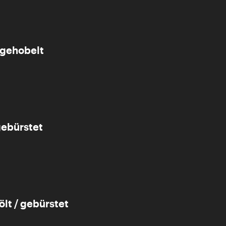
dgehobelt
gebürstet
ölt / gebürstet