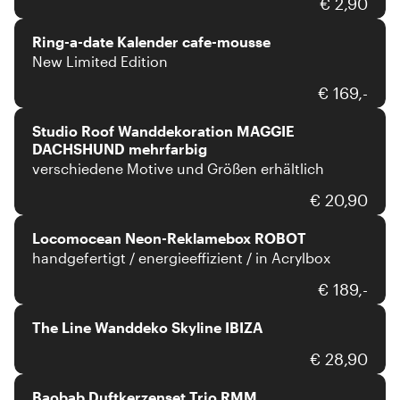
Ring-a-date
€ 2,90
Ring-a-date Kalender cafe-mousse
New Limited Edition
Studio Roof
€ 169,-
Studio Roof Wanddekoration MAGGIE
DACHSHUND mehrfarbig
verschiedene Motive und Größen erhältlich
Locomocean
€ 20,90
Locomocean Neon-Reklamebox ROBOT
handgefertigt / energieeffizient / in Acrylbox
The Line
€ 189,-
The Line Wanddeko Skyline IBIZA
Baobab
€ 28,90
Baobab Duftkerzenset Trio RMM