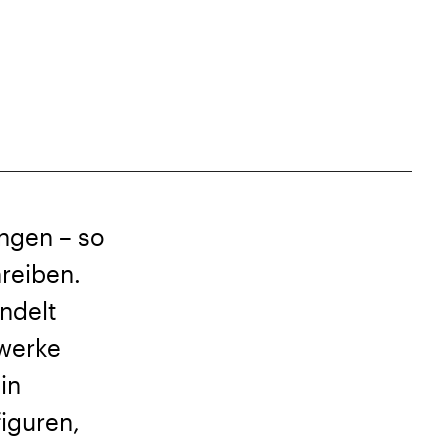
ungen – so
reiben.
ndelt
twerke
in
iguren,