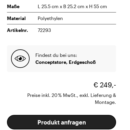
Maße
L 25.5 cm x B 25.2 cm x H 55 cm
Material
Polyethylen
Artikelnr.
72293
Findest du bei uns:
Conceptstore, Erdgeschoß
€ 249,-
Preise inkl. 20 % MwSt., exkl. Lieferung &
Montage.
Produkt anfragen