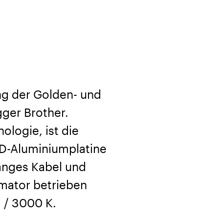
ng der Golden- und
gger Brother.
ologie, ist die
ED-Aluminiumplatine
langes Kabel und
rmator betrieben
m / 3000 K.