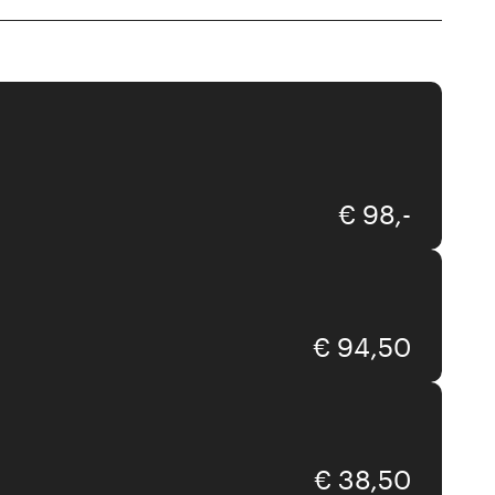
Hömmi
€ 98,-
The Line
€ 94,50
The Line
€ 38,50
Maison Berger