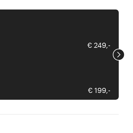
qeeboo
€ 249,-
qeeboo
€ 199,-