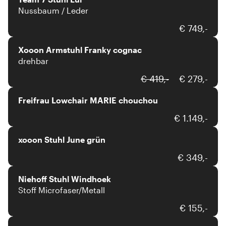
Nussbaum / Leder
xooon
€ 749,-
Xooon Armstuhl Franky cognac
drehbar
freifrau
€ 419,-
€ 279,-
Freifrau Lowchair MARIE chouchou
xooon
€ 1.149,-
xooon Stuhl June grün
Niehoff
€ 349,-
Niehoff Stuhl Windhoek
Stoff Microfaser/Metall
Anrei
€ 155,-