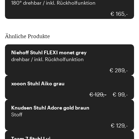
180° drehbar / inkl. Rückholfunktion
€ 165,-
Ähnliche Produkte
Niehoff
Niehoff Stuhl FLEXI monet grey
drehbar / inkl. Rückholfunktion
xooon
€ 289,-
xooon Stuhl Aiko grau
Hjort Knudsen
€ 129,-
€ 99,-
Knudsen Stuhl Adore gold braun
Stoff
Team 7
€ 129,-
Team 7 Stuhl Lui