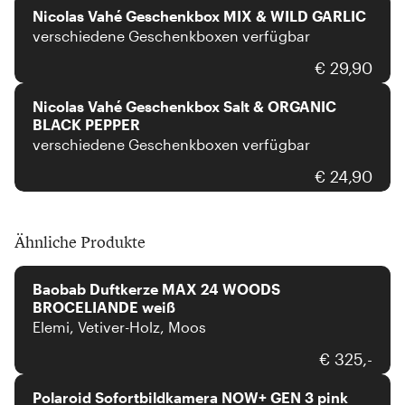
Nicolas Vahé Geschenkbox MIX & WILD GARLIC
verschiedene Geschenkboxen verfügbar
Nicolas Vahé
€ 29,90
Nicolas Vahé Geschenkbox Salt & ORGANIC
BLACK PEPPER
verschiedene Geschenkboxen verfügbar
€ 24,90
Ähnliche Produkte
Baobab
Baobab Duftkerze MAX 24 WOODS
BROCELIANDE weiß
Elemi, Vetiver-Holz, Moos
Polaroid
€ 325,-
Polaroid Sofortbildkamera NOW+ GEN 3 pink