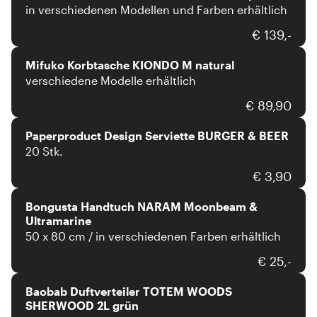
in verschiedenen Modellen und Farben erhältlich
Mifuko
€ 139,-
Mifuko Korbtasche KIONDO M natural
verschiedene Modelle erhältlich
Paperproducts Design
€ 89,90
Paperproduct Design Serviette BURGER & BEER
20 Stk.
Bongusta
€ 3,90
Bongusta Handtuch NARAM Moonbeam &
Ultramarine
50 x 80 cm / in verschiedenen Farben erhältlich
Baobab
€ 25,-
Baobab Duftverteiler TOTEM WOODS
SHERWOOD 2L grün