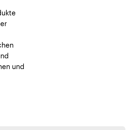
dukte
der
chen
und
hen und