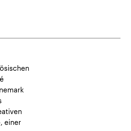
zösischen
hé
änemark
s
eativen
, einer