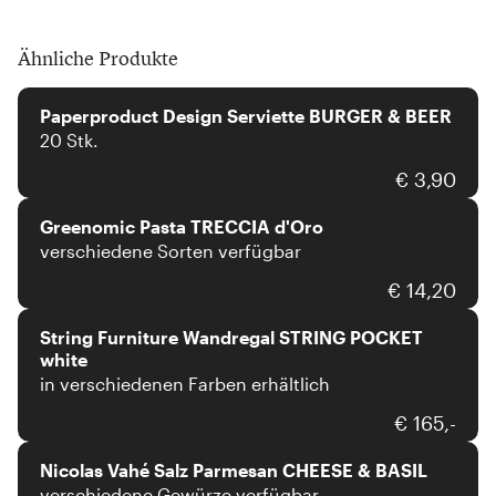
Ähnliche Produkte
Paperproducts Design
Paperproduct Design Serviette BURGER & BEER
20 Stk.
Greenomic
€ 3,90
Greenomic Pasta TRECCIA d'Oro
verschiedene Sorten verfügbar
String Furniture
€ 14,20
String Furniture Wandregal STRING POCKET
white
in verschiedenen Farben erhältlich
Nicolas Vahé
€ 165,-
Nicolas Vahé Salz Parmesan CHEESE & BASIL
verschiedene Gewürze verfügbar