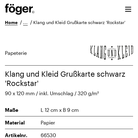
/
...
/
Home
Klang und Kleid Grußkarte schwarz 'Rockstar'
Papeterie
Klang und Kleid Grußkarte schwarz
'Rockstar'
90 x 120 mm / inkl. Umschlag / 320 g/m²
Maße
L 12 cm x B 9 cm
Material
Papier
Artikelnr.
66530