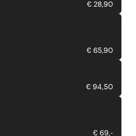
€ 28,90
Message-in-the-bulb
€ 65,90
The Line
€ 94,50
Gluckigluck
€ 69,-