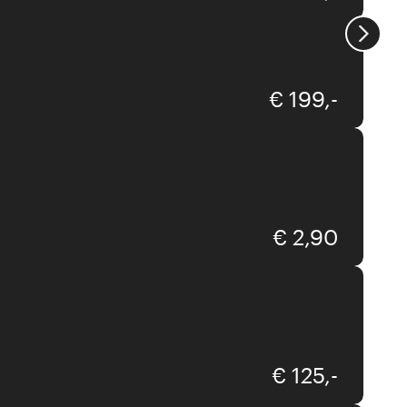
xooon
€ 199,-
Wondercandle
€ 2,90
Lucie Kaas
€ 125,-
Maison Berger