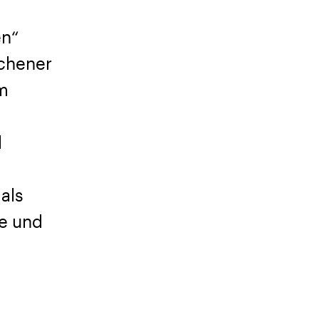
en“
chener
m
d
als
ie und