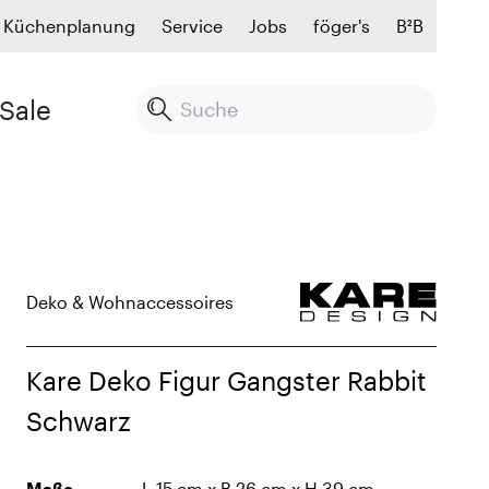
Küchenplanung
Service
Jobs
föger's
B²B
Sale
Deko & Wohnaccessoires
Kare Deko Figur Gangster Rabbit
Schwarz
Maße
L 15 cm x B 26 cm x H 39 cm