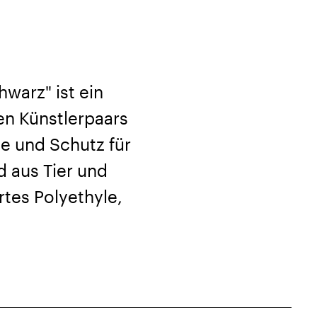
warz" ist ein
en Künstlerpaars
be und Schutz für
d aus Tier und
ertes Polyethyle,