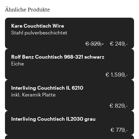
Ähnliche Produkte
Kare
Kare Couchtisch Wire
Stahl pulverbeschichtet
Rolf Benz
€ 329,-
€ 249,-
Rolf Benz Couchtisch 968-321 schwarz
Eiche
Interliving
€ 1.599,-
Interliving Couchtisch IL 6210
inkl. Keramik Platte
Interliving
€ 829,-
Interliving Couchtisch IL2030 grau
Team 7
€ 779,-