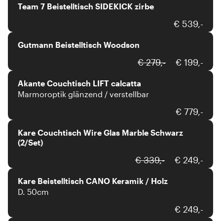
Team 7 Beistelltisch SIDEKICK zirbe
Gutmann
€ 539,-
Gutmann Beistelltisch Woodson
Akante
€ 279,-
€ 199,-
Akante Couchtisch LIFT calcatta
Marmoroptik glänzend / verstellbar
Kare
€ 779,-
Kare Couchtisch Wire Glas Marble Schwarz
(2/Set)
Kare
€ 339,-
€ 249,-
Kare Beistelltisch CANO Keramik / Holz
D. 50cm
Rolf Benz
€ 249,-