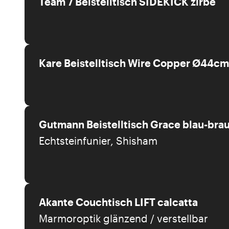
Team 7 Beistelltisch SIDEKICK zirbe
Kare Beistelltisch Wire Copper Ø44cm
Gutmann Beistelltisch Grace blau-bra
Echtsteinfunier, Shisham
Akante Couchtisch LIFT calcatta
Marmoroptik glänzend / verstellbar