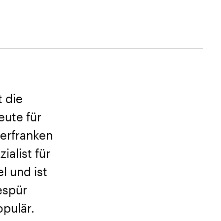
t die
ute für
erfranken
ialist für
l und ist
espür
pulär.