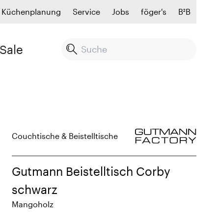
Küchenplanung
Service
Jobs
föger's
B²B
Sale
Couchtische & Beistelltische
Gutmann Beistelltisch Corby
schwarz
Mangoholz