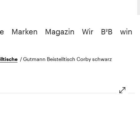
e
Marken
Magazin
Wir
B²B
win
lltische
/
Gutmann Beistelltisch Corby schwarz