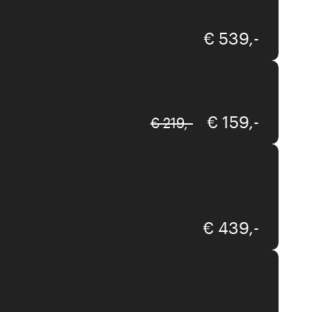
€ 539,-
Kare
€ 159,-
€ 219,-
Gutmann
€ 439,-
Akante