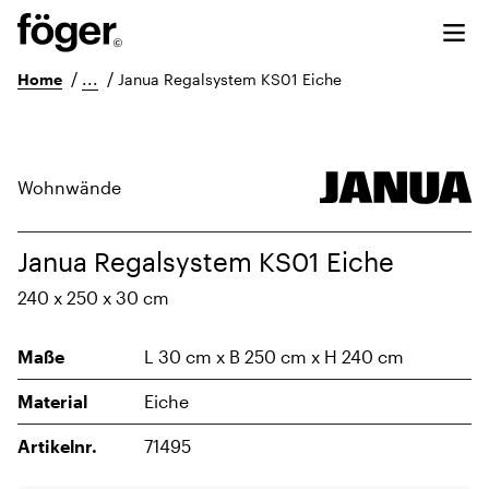
/
...
/
Home
Janua Regalsystem KS01 Eiche
Wohnwände
Janua Regalsystem KS01 Eiche
240 x 250 x 30 cm
Maße
L 30 cm x B 250 cm x H 240 cm
Material
Eiche
Artikelnr.
71495