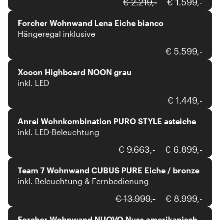
Forcher
€ 2.219,-
€ 1.599,-
Forcher Wohnwand Lena Eiche bianco
Hängeregal inklusive
xooon
€ 5.599,-
Xooon Highboard NOON grau
inkl. LED
Anrei
€ 1.449,-
Anrei Wohnkombination PURO STYLE asteiche
inkl. LED-Beleuchtung
Team 7
€ 9.663,-
€ 6.899,-
Team 7 Wohnwand CUBUS PURE Eiche / bronze
inkl. Beleuchtung & Fernbedienung
Forcher
€ 13.999,-
€ 8.999,-
Forcher Wohnwand NUOVO Nuss amerikanisch