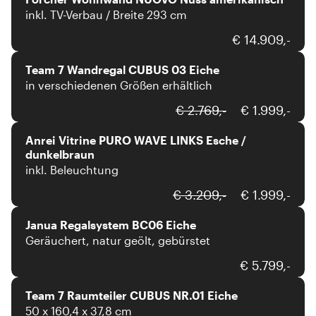
inkl. TV-Verbau / Breite 293 cm
Team 7
€ 14.909,-
Team 7 Wandregal CUBUS 03 Eiche
in verschiedenen Größen erhältlich
Anrei
€ 2.769,-
€ 1.999,-
Anrei Vitrine PURO WAVE LINKS Esche /
dunkelbraun
inkl. Beleuchtung
Janua
€ 3.209,-
€ 1.999,-
Janua Regalsystem BC06 Eiche
Geräuchert, natur geölt, gebürstet
Team 7
€ 5.799,-
Team 7 Raumteiler CUBUS NR.01 Eiche
50 x 160,4 x 37,8 cm