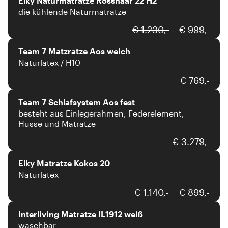
Elky Naturmatratze Rosshaar 22 H2
die kühlende Naturmatratze
Team 7
€ 1.230,-
€ 999,-
Team 7 Matzratze Aos weich
Naturlatex / H10
Team 7
€ 769,-
Team 7 Schlafsystem Aos fest
besteht aus Einlegerahmen, Federelement,
Husse und Matratze
Elky
€ 3.279,-
Elky Matratze Kokos 20
Naturlatex
Interliving
€ 1.140,-
€ 899,-
Interliving Matratze IL1912 weiß
waschbar