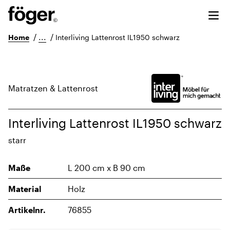
/
...
/
Home
Interliving Lattenrost IL1950 schwarz
Matratzen & Lattenrost
Interliving Lattenrost IL1950 schwarz
starr
Maße
L 200 cm x B 90 cm
Material
Holz
Artikelnr.
76855