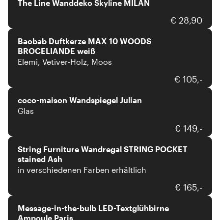
The Line Wanddeko Skyline MILAN
Baobab
€ 28,90
Baobab Duftkerze MAX 10 WOODS
BROCELIANDE weiß
Elemi, Vetiver-Holz, Moos
Coco Maison
€ 105,-
coco-maison Wandspiegel Julian
Glas
String Furniture
€ 149,-
String Furniture Wandregal STRING POCKET
stained Ash
in verschiedenen Farben erhältlich
Message-in-the-bulb
€ 165,-
Message-in-the-bulb LED-Textglühbirne
Ampoule Paris