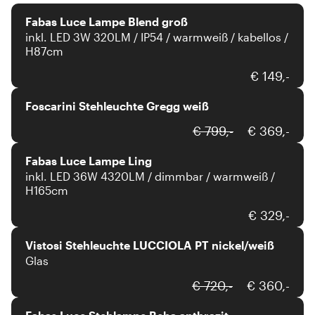
Fabas Luce Lampe Blend groß
inkl. LED 3W 320LM / IP54 / warmweiß / kabellos /
H87cm
Foscarini
€ 149,-
Foscarini Stehleuchte Gregg weiß
Fabas Luce
€ 799,-
€ 369,-
Fabas Luce Lampe Ling
inkl. LED 36W 4320LM / dimmbar / warmweiß /
H165cm
Vistosi
€ 329,-
Vistosi Stehleuchte LUCCIOLA PT nickel/weiß
Glas
Fabas Luce
€ 720,-
€ 360,-