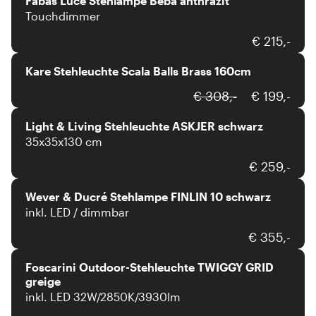
Fabas Luce Stehlampe Beba anthrazit
Touchdimmer
Kare
€ 215,-
Kare Stehleuchte Scala Balls Brass 160cm
Light & Living
€ 308,-
€ 199,-
Light & Living Stehleuchte ASKJER schwarz
35x35x130 cm
Wever & Ducré
€ 259,-
Wever & Ducré Stehlampe FINLIN 10 schwarz
inkl. LED / dimmbar
Foscarini
€ 355,-
Foscarini Outdoor-Stehleuchte TWIGGY GRID
greige
inkl. LED 32W/2850K/3930lm