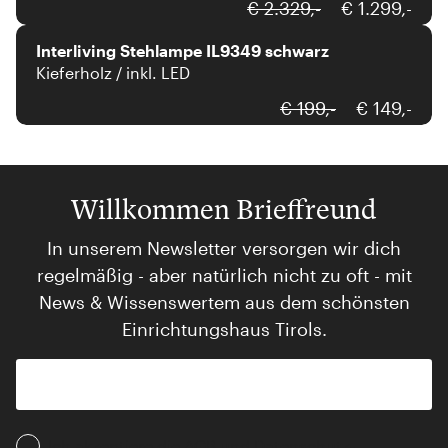
Interliving
€ 2.329,-
€ 1.299,-
Interliving Stehlampe IL9349 schwarz
Kieferholz / inkl. LED
€ 199,-
€ 149,-
Willkommen Brieffreund
In unserem Newsletter versorgen wir dich
regelmäßig - aber natürlich nicht zu oft - mit
News & Wissenswertem aus dem schönsten
Einrichtungshaus Tirols.
Ich akzeptiere die AGB und Daten­schutz­