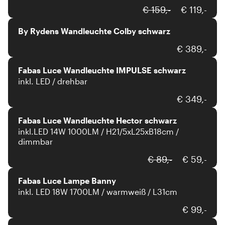
By Rydens
€ 159,-
€ 119,-
By Rydens Wandleuchte Colby schwarz
Bankamp
€ 389,-
Fabas Luce Wandleuchte IMPULSE schwarz
inkl. LED / drehbar
Fabas Luce
€ 349,-
Fabas Luce Wandleuchte Hector schwarz
inkl.LED 14W 1000LM / H21/5xL25xB18cm /
dimmbar
Fabas Luce
€ 89,-
€ 59,-
Fabas Luce Lampe Banny
inkl. LED 18W 1700LM / warmweiß / L31cm
Fabas Luce
€ 99,-