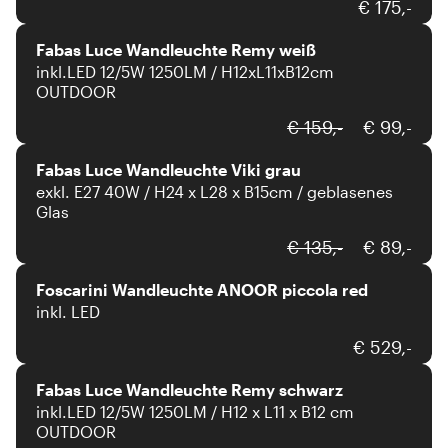
Fabas Luce
€ 175,-
Fabas Luce Wandleuchte Remy weiß
inkl.LED 12/5W 1250LM / H12xL11xB12cm
OUTDOOR
Fabas Luce
€ 159,-
€ 99,-
Fabas Luce Wandleuchte Viki grau
exkl. E27 40W / H24 x L28 x B15cm / geblasenes
Glas
Foscarini
€ 135,-
€ 89,-
Foscarini Wandleuchte ANOOR piccola red
inkl. LED
Fabas Luce
€ 529,-
Fabas Luce Wandleuchte Remy schwarz
inkl.LED 12/5W 1250LM / H12 x L11 x B12 cm
OUTDOOR