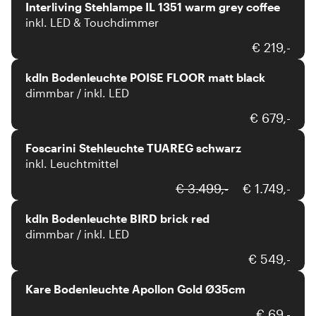
Interliving Stehlampe IL 1351 warm grey coffee
inkl. LED & Touchdimmer
kdln
€ 219,-
kdln Bodenleuchte POISE FLOOR matt black
dimmbar / inkl. LED
Foscarini
€ 679,-
Foscarini Stehleuchte TUAREG schwarz
inkl. Leuchtmittel
kdln
€ 3.499,-
€ 1.749,-
kdln Bodenleuchte BIRD brick red
dimmbar / inkl. LED
Kare
€ 549,-
Kare Bodenleuchte Apollon Gold Ø35cm
Fabas Luce
€ 69,-