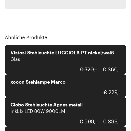
Ähnliche Produkte
Vistosi
Vistosi Stehleuchte LUCCIOLA PT nickel/weiß
Glas
xooon
€ 720,-
€ 360,-
xooon Stehlampe Marco
Globo
€ 229,-
Globo Stehleuchte Agnes metall
inkl.1x LED 80W 9000LM
Interliving
€ 599,-
€ 399,-