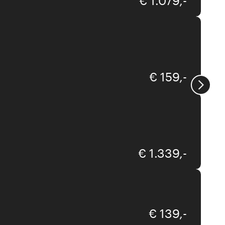
€ 1.079,-
Paul Neuhaus
€ 159,-
kdln
€ 1.339,-
Fabas Luce
€ 139,-
Vistosi