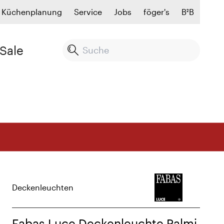
Küchenplanung
Service
Jobs
föger's
B²B
Sale
Deckenleuchten
Fabas Luce Deckenleuchte Palmi