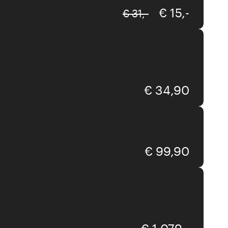
€ 15,-
€ 31,-
Globo
€ 34,90
Globo
€ 99,90
kdln