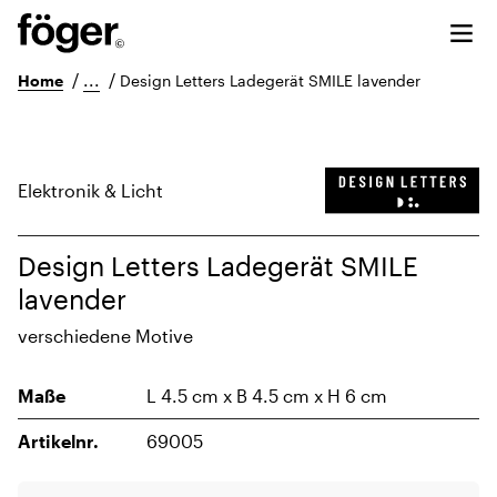
/
...
/
Home
Design Letters Ladegerät SMILE lavender
Elektronik & Licht
Design Letters Ladegerät SMILE
lavender
verschiedene Motive
Maße
L 4.5 cm x B 4.5 cm x H 6 cm
Artikelnr.
69005