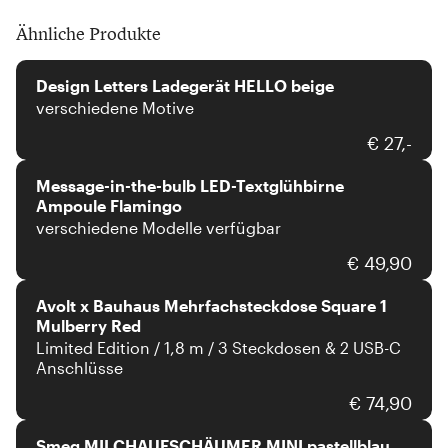
Ähnliche Produkte
Design Letters
Design Letters Ladegerät HELLO beige
verschiedene Motive
Message-in-the-bulb
€ 27,-
Message-in-the-bulb LED-Textglühbirne
Ampoule Flamingo
verschiedene Modelle verfügbar
Avolt
€ 49,90
Avolt x Bauhaus Mehrfachsteckdose Square 1
Mulberry Red
Limited Edition / 1,8 m / 3 Steckdosen & 2 USB-C
Anschlüsse
Smeg
€ 74,90
Smeg MILCHAUFSCHÄUMER MINI pastellblau